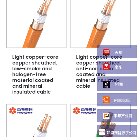
Light copper-core
Light copper-core
copper sheathed,
copper sheathed,
low-smoke and
anti-corrosion
halogen-free
coated and
material coated
mineral insulated
and mineral
cable
insulated cable