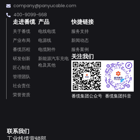
company@panyucable.com
400-9099-668
走进番缆
产品
快捷链接
关于番缆
电线电缆
服务支持
产业布局
电源线
新闻动态
番缆历程
电缆附件
服务案例
关注我们
研发创新
新能源汽车充电
枪及其他
匠心制造
管理团队
社会责任
荣誉资质
番缆集团公众号
番缆集团抖音
联系我们
工业线缆营销部