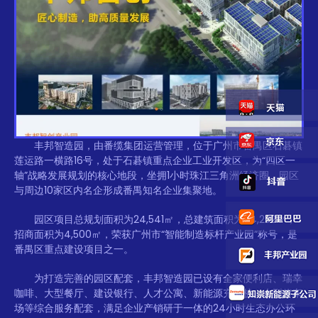
丰邦智造园，由番缆集团运营管理，位于广州市番禺区石碁镇
莲运路一横路16号，处于石碁镇重点企业工业开发区，为“四区一
轴”战略发展规划的核心地段，坐拥1小时珠江三角洲经济圈，园区
与周边10家区内名企形成番禺知名企业集聚地。
园区项目总规划面积为24,541㎡，总建筑面积为74,252㎡，
招商面积为4,500㎡，荣获广州市“智能制造标杆产业园”称号，是
番禺区重点建设项目之一。
为打造完善的园区配套，丰邦智造园已设有全家便利店、瑞幸
咖啡、大型餐厅、建设银行、人才公寓、新能源充电桩、大型停车
场等综合服务配套，满足企业产销研于一体的24小时生态办公环