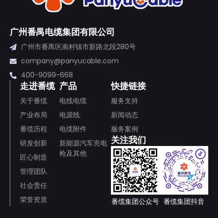
广州番禺电缆集团有限公司
广州市番禺区南村镇市新路北段280号
company@panyucable.com
400-9099-668
走进番缆
产品
快捷链接
关于番缆
电线电缆
服务支持
产业布局
电源线
新闻动态
番缆历程
电缆附件
服务案例
关注我们
研发创新
新能源汽车充电
枪及其他
匠心制造
管理团队
社会责任
荣誉资质
番缆集团公众号
番缆集团抖音