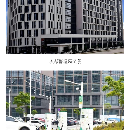
丰邦智造园全景