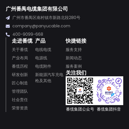
广州番禺电缆集团有限公司
广州市番禺区南村镇市新路北段280号
company@panyucable.com
400-9099-668
走进番缆
产品
快捷链接
关于番缆
电线电缆
服务支持
产业布局
电源线
新闻动态
番缆历程
电缆附件
服务案例
关注我们
研发创新
新能源汽车充电
枪及其他
匠心制造
管理团队
社会责任
荣誉资质
番缆集团公众号
番缆集团抖音