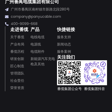
广州番禺电缆集团有限公司
广州市番禺区南村镇市新路北段280号
company@panyucable.com
400-9099-668
走进番缆
产品
快捷链接
关于番缆
电线电缆
服务支持
产业布局
电源线
新闻动态
番缆历程
电缆附件
服务案例
关注我们
研发创新
新能源汽车充电
枪及其他
匠心制造
管理团队
社会责任
荣誉资质
番缆集团公众号
番缆集团抖音