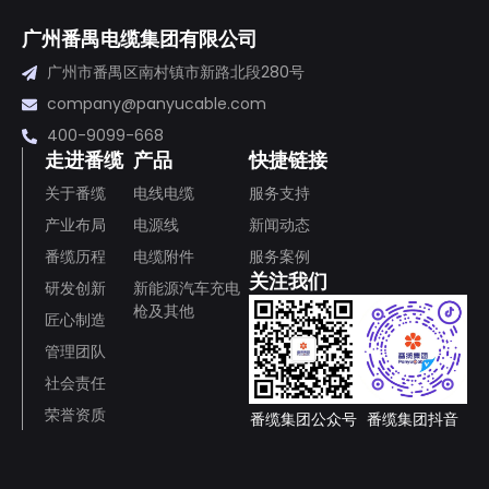
广州番禺电缆集团有限公司
广州市番禺区南村镇市新路北段280号
company@panyucable.com
400-9099-668
走进番缆
产品
快捷链接
关于番缆
电线电缆
服务支持
产业布局
电源线
新闻动态
番缆历程
电缆附件
服务案例
关注我们
研发创新
新能源汽车充电
枪及其他
匠心制造
管理团队
社会责任
荣誉资质
番缆集团公众号
番缆集团抖音