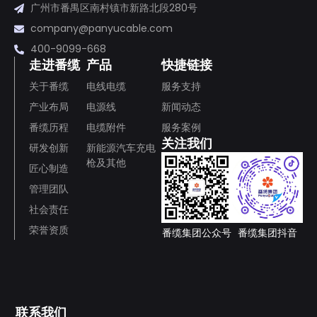
广州市番禺区南村镇市新路北段280号
company@panyucable.com
400-9099-668
走进番缆
产品
快捷链接
关于番缆
电线电缆
服务支持
产业布局
电源线
新闻动态
番缆历程
电缆附件
服务案例
关注我们
研发创新
新能源汽车充电
枪及其他
匠心制造
管理团队
社会责任
荣誉资质
番缆集团公众号
番缆集团抖音
联系我们